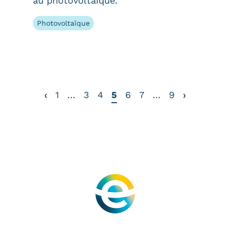
au photovoltaïque.
Photovoltaïque
‹
›
1
…
3
4
5
6
7
…
9