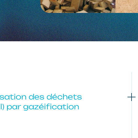
isation des déchets
l) par gazéification