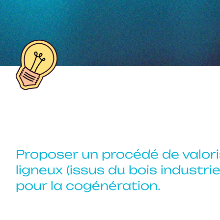
Proposer un procédé de valor
ligneux (issus du bois industrie
pour la cogénération.