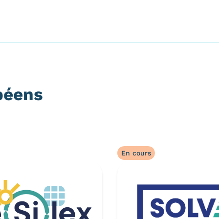
péens
En cours