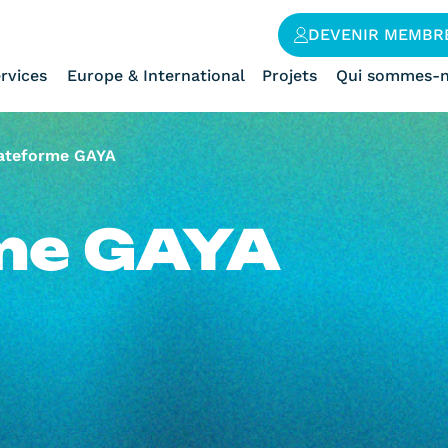
DEVENIR MEMBR
rvices
Europe & International
Projets
Qui sommes-n
ateforme GAYA
me GAYA