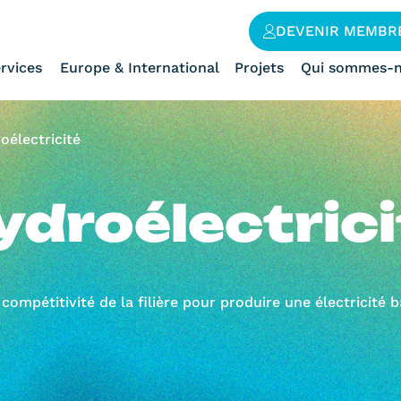
DEVENIR MEMBR
rvices
Europe & International
Projets
Qui sommes-n
oélectricité
ydroélectrici
ompétitivité de la filière pour produire une électricité b