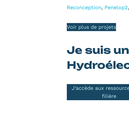
Reconception
,
Penelop2
Voir plus de projets
Je suis un
Hydroélec
J’accède aux ressource
filière